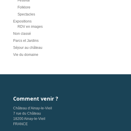
Festival
Folklore
Spectacles
Expositions
RDV en images
Non classé
Parcs et Jardins
Séjour au château
Vie du domaine
Comment venir ?
Château d’Ainay-le-Vieil
7 rue du Château
18200 Ainay-le-Vieil
FRANCE