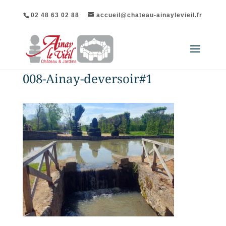
02 48 63 02 88
accueil@chateau-ainaylevieil.fr
008-Ainay-deversoir#1