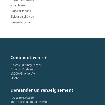
Non classé
Parcs et Jardins
Séjour au château
Vie du domaine
Comment venir ?
Château d’Ainay-le-Vieil
7 rue du Château
18200 Ainay-le-Vieil
FRANCE
Demander un renseignement
+33 2 48 63 02 88
accueil@chateau-ainaylevieil.fr