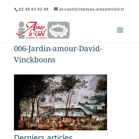
02 48 63 02 88
accueil@chateau-ainaylevieil.fr
006-Jardin-amour-David-
Vinckboons
Derniers articles