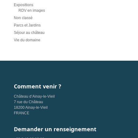
Expositions
RDV en images
Non classé
Parcs et Jardins
Séjour au château
Vie du domaine
Comment venir ?
Château d’Ainay-le-Vieil
7 rue du Château
18200 Ainay-le-Vieil
FRANCE
Demander un renseignement