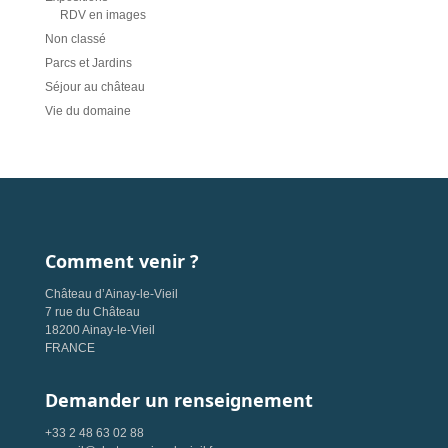
RDV en images
Non classé
Parcs et Jardins
Séjour au château
Vie du domaine
Comment venir ?
Château d’Ainay-le-Vieil
7 rue du Château
18200 Ainay-le-Vieil
FRANCE
Demander un renseignement
+33 2 48 63 02 88