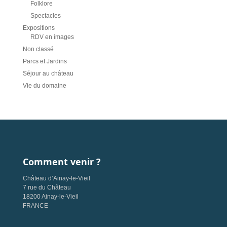
Folklore
Spectacles
Expositions
RDV en images
Non classé
Parcs et Jardins
Séjour au château
Vie du domaine
Comment venir ?
Château d’Ainay-le-Vieil
7 rue du Château
18200 Ainay-le-Vieil
FRANCE