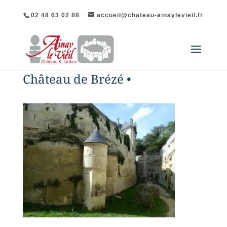
02 48 63 02 88
accueil@chateau-ainaylevieil.fr
Château de Brézé •