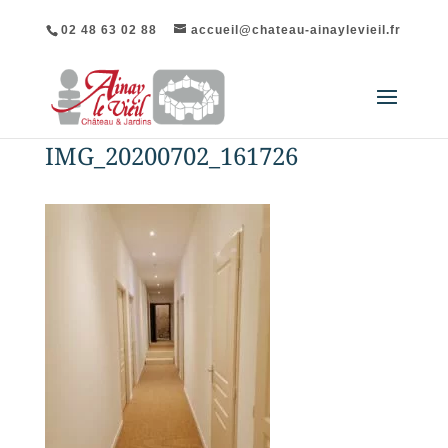
02 48 63 02 88
accueil@chateau-ainaylevieil.fr
IMG_20200702_161726