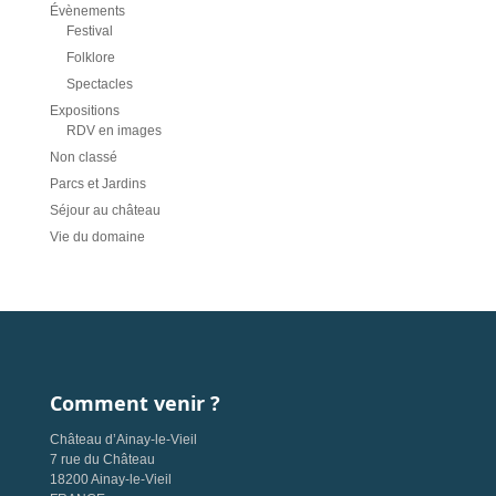
Évènements
Festival
Folklore
Spectacles
Expositions
RDV en images
Non classé
Parcs et Jardins
Séjour au château
Vie du domaine
Comment venir ?
Château d’Ainay-le-Vieil
7 rue du Château
18200 Ainay-le-Vieil