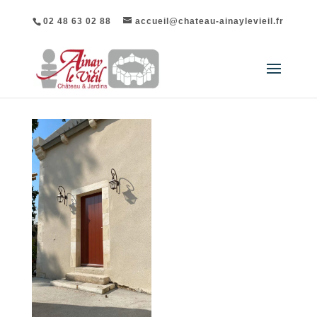
02 48 63 02 88
accueil@chateau-ainaylevieil.fr