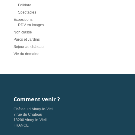
Folklore
Spectacles
Expositions
RDV en images
Non classé
Parcs et Jardins
Séjour au château
Vie du domaine
Comment venir ?
Château d’Ainay-le-Vieil
7 rue du Château
18200 Ainay-le-Vieil
FRANCE