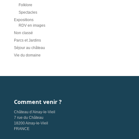
Folklore
Spectacles
Expositions
RDV en images
Non classé
Parcs et Jardins
Séjour au château
Vie du domaine
Comment venir ?
Château d’Ainay-le-Vieil
7 rue du Château
18200 Ainay-le-Vieil
FRANCE