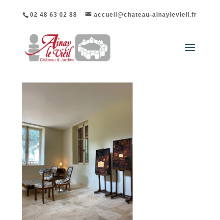
02 48 63 02 88
accueil@chateau-ainaylevieil.fr