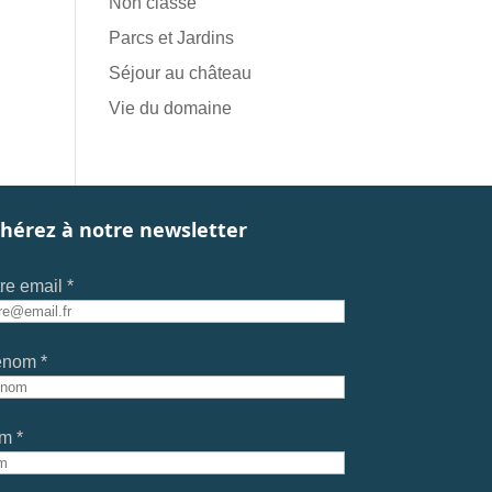
Non classé
Parcs et Jardins
Séjour au château
Vie du domaine
hérez à notre newsletter
re email *
énom *
m *