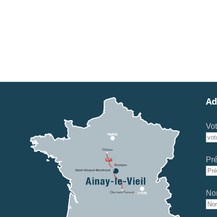
Ad
Vot
Pr
No