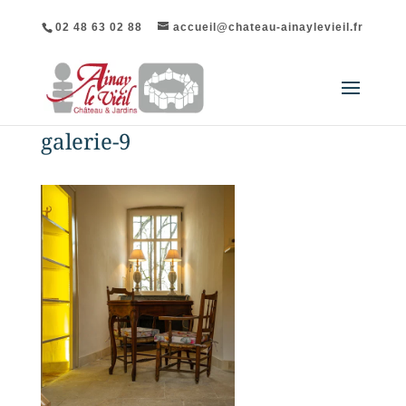
02 48 63 02 88
accueil@chateau-ainaylevieil.fr
galerie-9