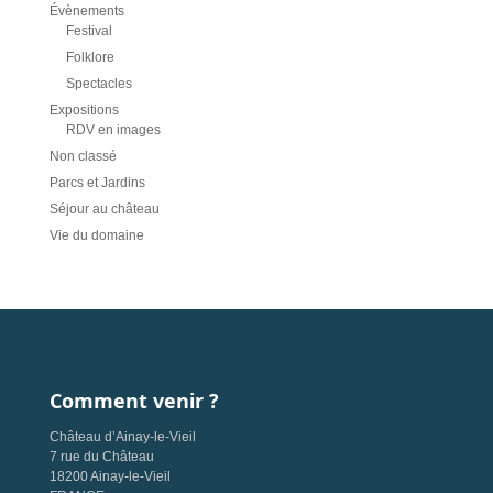
Évènements
Festival
Folklore
Spectacles
Expositions
RDV en images
Non classé
Parcs et Jardins
Séjour au château
Vie du domaine
Comment venir ?
Château d’Ainay-le-Vieil
7 rue du Château
18200 Ainay-le-Vieil