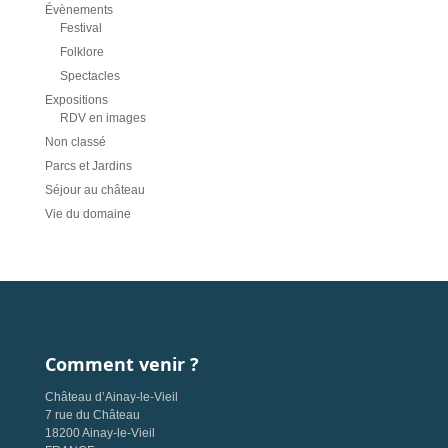
Évènements
Festival
Folklore
Spectacles
Expositions
RDV en images
Non classé
Parcs et Jardins
Séjour au château
Vie du domaine
Comment venir ?
Château d’Ainay-le-Vieil
7 rue du Château
18200 Ainay-le-Vieil