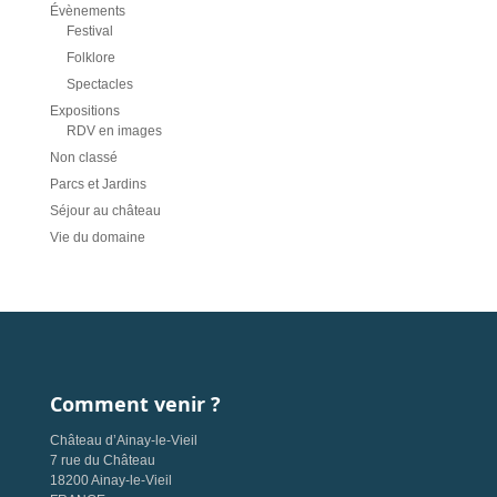
Évènements
Festival
Folklore
Spectacles
Expositions
RDV en images
Non classé
Parcs et Jardins
Séjour au château
Vie du domaine
Comment venir ?
Château d’Ainay-le-Vieil
7 rue du Château
18200 Ainay-le-Vieil