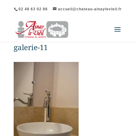
02 48 63 02 88
accueil@chateau-ainaylevieil.fr
galerie-11