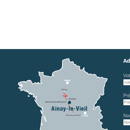
Ad
Vot
Pr
No