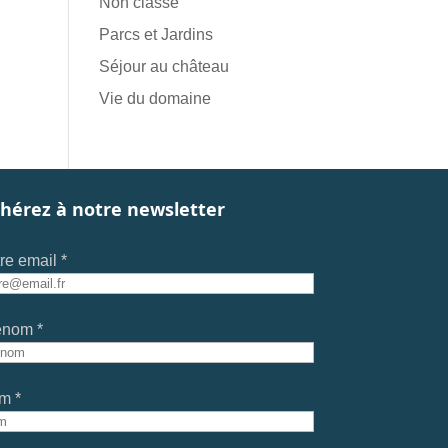
Non classé
Parcs et Jardins
Séjour au château
Vie du domaine
hérez à notre newsletter
re email *
énom *
m *