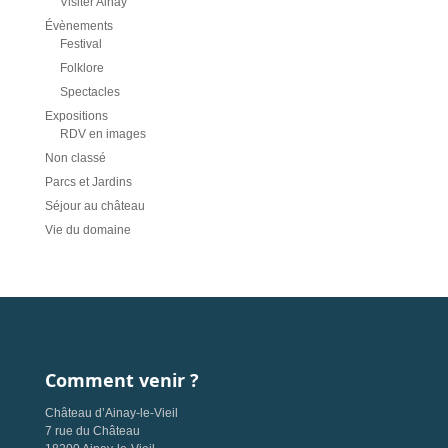
Visiter Ainay
Évènements
Festival
Folklore
Spectacles
Expositions
RDV en images
Non classé
Parcs et Jardins
Séjour au château
Vie du domaine
Comment venir ?
Château d’Ainay-le-Vieil
7 rue du Château