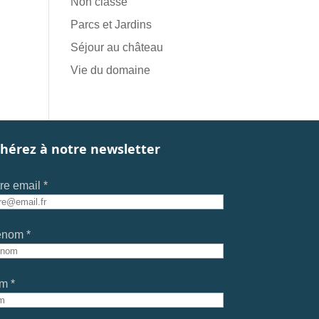
Non classé
Parcs et Jardins
Séjour au château
Vie du domaine
hérez à notre newsletter
re email *
énom *
m *