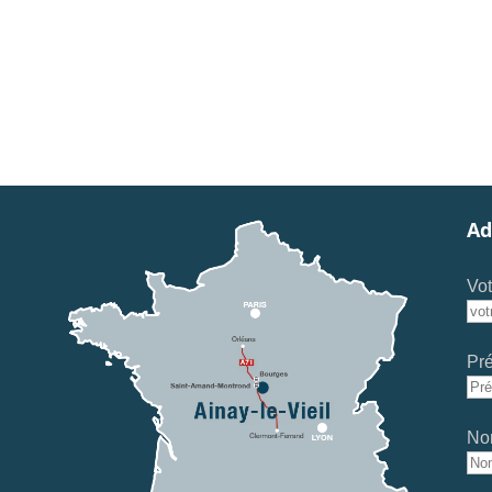
Ad
Vot
Pr
No