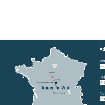
Ad
Vot
Pr
No