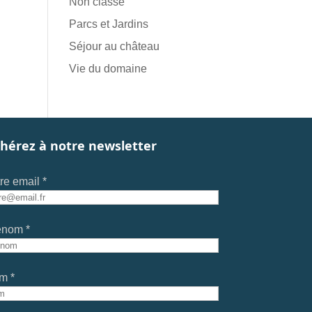
Non classé
Parcs et Jardins
Séjour au château
Vie du domaine
hérez à notre newsletter
re email *
énom *
m *