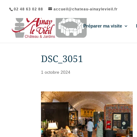
02 48 63 02 88
accueil@chateau-ainaylevieil.fr
Préparer ma visite
DSC_3051
1 octobre 2024