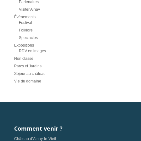
Partenaires
Visiter Ainay
Évènements
Festival
Folklore
Spectacles
Expositions
RDV en images
Non classé
Parcs et Jardins
Séjour au château
Vie du domaine
Comment venir ?
Château d’Ainay-le-Vieil