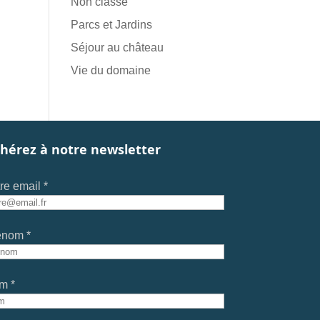
Non classé
Parcs et Jardins
Séjour au château
Vie du domaine
hérez à notre newsletter
re email *
énom *
m *