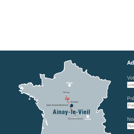
Ad
Vot
Pr
No