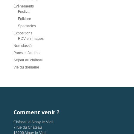
Évènements
Festival
Folklore
Spectacles
Expositions
RDV en images
Non classé
Parcs et Jardins
Séjour au château
Vie du domaine
Comment venir ?
Château d’Ainay-le-Vieil
7 rue du Château
18200 Ainay-le-Vieil