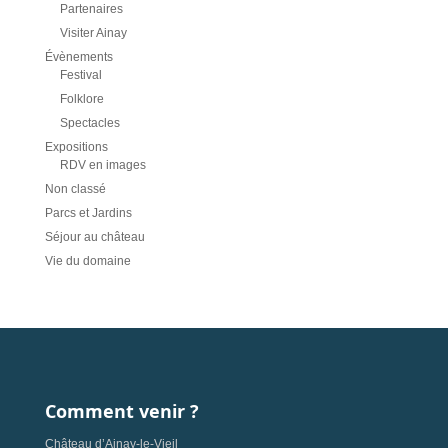
Partenaires
Visiter Ainay
Évènements
Festival
Folklore
Spectacles
Expositions
RDV en images
Non classé
Parcs et Jardins
Séjour au château
Vie du domaine
Comment venir ?
Château d’Ainay-le-Vieil