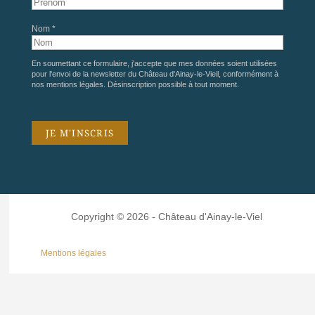
Nom *
En soumettant ce formulaire, j'accepte que mes données soient utilisées
pour l'envoi de la newsletter du Château d'Ainay-le-Vieil, conformément à
nos
mentions légales
. Désinscription possible à tout moment.
Copyright © 2026 - Château d'Ainay-le-Viel
Mentions légales