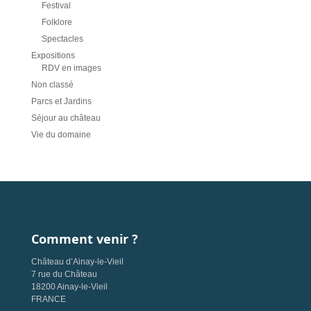
Festival
Folklore
Spectacles
Expositions
RDV en images
Non classé
Parcs et Jardins
Séjour au château
Vie du domaine
Comment venir ?
Château d’Ainay-le-Vieil
7 rue du Château
18200 Ainay-le-Vieil
FRANCE