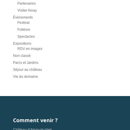
Partenaires
Visiter Ainay
Évènements
Festival
Folklore
Spectacles
Expositions
RDV en images
Non classé
Parcs et Jardins
Séjour au château
Vie du domaine
Comment venir ?
Château d’Ainay-le-Vieil