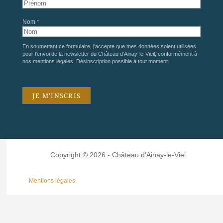
Nom *
En soumettant ce formulaire, j'accepte que mes données soient utilisées
pour l'envoi de la newsletter du Château d'Ainay-le-Vieil, conformément à
nos
mentions légales
. Désinscription possible à tout moment.
Copyright © 2026 - Château d'Ainay-le-Viel
Mentions légales