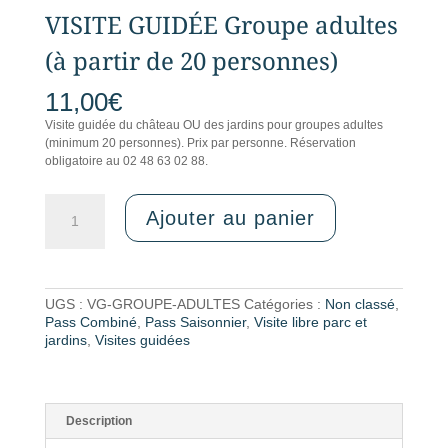
VISITE GUIDÉE Groupe adultes
(à partir de 20 personnes)
11,00
€
Visite guidée du château OU des jardins pour groupes adultes
(minimum 20 personnes). Prix par personne. Réservation
obligatoire au 02 48 63 02 88.
quantité
Ajouter au panier
de
VISITE
GUIDÉE
Groupe
adultes
UGS :
VG-GROUPE-ADULTES
Catégories :
Non classé
,
(à
Pass Combiné
,
Pass Saisonnier
,
Visite libre parc et
partir
jardins
,
Visites guidées
de
20
personnes)
Description