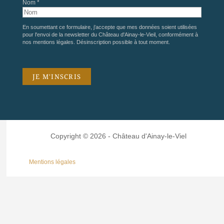
Nom *
En soumettant ce formulaire, j'accepte que mes données soient utilisées
pour l'envoi de la newsletter du Château d'Ainay-le-Vieil, conformément à
nos
mentions légales
. Désinscription possible à tout moment.
Copyright © 2026 - Château d'Ainay-le-Viel
Mentions légales