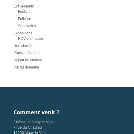
Évènements
Festival
Folklore
Spectacles
Expositions
RDV en images
Non classé
Parcs et Jardins
Séjour au château
Vie du domaine
Comment venir ?
Château d’Ainay-le-Vieil
7 rue du Château
18200 Ainay-le-Vieil