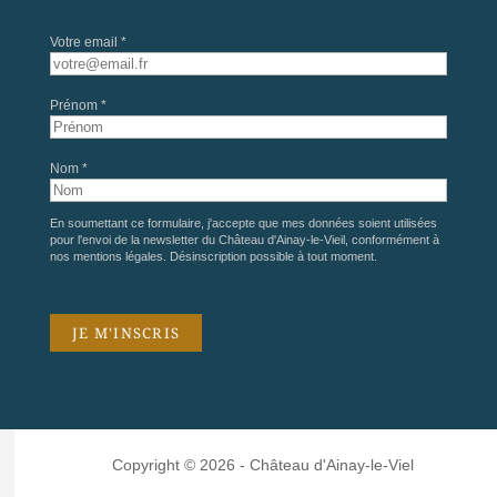
Votre email *
Prénom *
Nom *
En soumettant ce formulaire, j'accepte que mes données soient utilisées
pour l'envoi de la newsletter du Château d'Ainay-le-Vieil, conformément à
nos
mentions légales
. Désinscription possible à tout moment.
Copyright © 2026 - Château d'Ainay-le-Viel