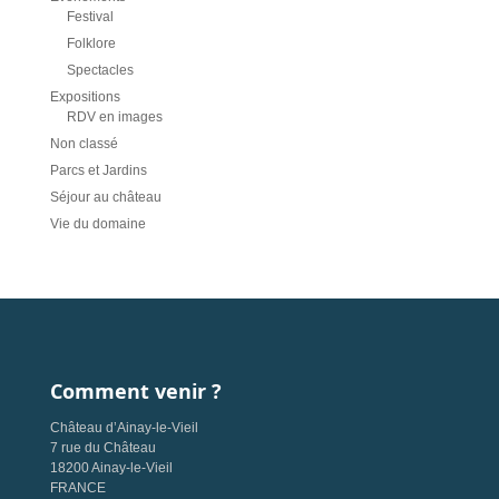
Festival
Folklore
Spectacles
Expositions
RDV en images
Non classé
Parcs et Jardins
Séjour au château
Vie du domaine
Comment venir ?
Château d’Ainay-le-Vieil
7 rue du Château
18200 Ainay-le-Vieil
FRANCE