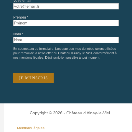
Votre email *
Prénom *
Nom *
En soumettant ce formulaire, j'accepte que mes données soient utilisées
pour l'envoi de la newsletter du Château d'Ainay-le-Vieil, conformément à
nos
mentions légales
. Désinscription possible à tout moment.
Copyright © 2026 - Château d'Ainay-le-Viel
Mentions légales