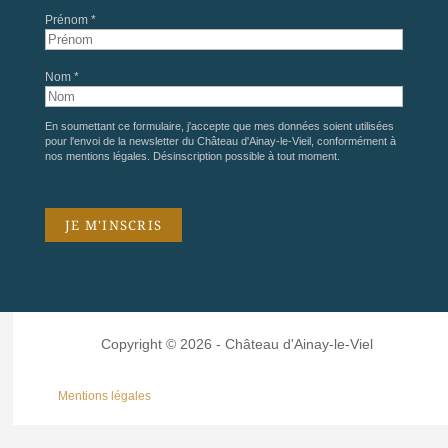
Prénom *
Nom *
En soumettant ce formulaire, j'accepte que mes données soient utilisées
pour l'envoi de la newsletter du Château d'Ainay-le-Vieil, conformément à
nos
mentions légales
. Désinscription possible à tout moment.
Copyright © 2026 - Château d'Ainay-le-Viel
Mentions légales