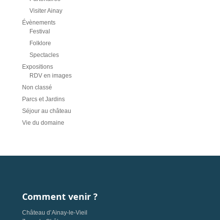
Visiter Ainay
Évènements
Festival
Folklore
Spectacles
Expositions
RDV en images
Non classé
Parcs et Jardins
Séjour au château
Vie du domaine
Comment venir ?
Château d’Ainay-le-Vieil