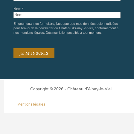
Nom *
En soumettant ce formulaire, j'accepte que mes données soient utilisées
pour l'envoi de la newsletter du Château d'Ainay-le-Vieil, conformément à
nos
mentions légales
. Désinscription possible à tout moment.
Copyright © 2026 - Château d'Ainay-le-Viel
Mentions légales