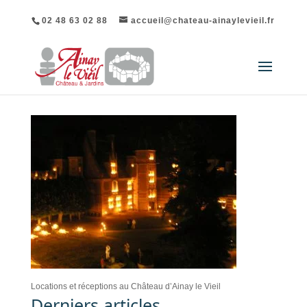
02 48 63 02 88
accueil@chateau-ainaylevieil.fr
Locations et réceptions au Château d’Ainay le Vieil
Derniers articles