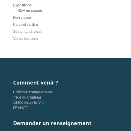
Expositions
RDV en images
Non classé
Parcs et Jardins
Séjour au château
Vie du domaine
Comment venir ?
Château d’Ainay-le-Vieil
7 rue du Château
18200 Ainay-le-Vieil
FRANCE
Demander un renseignement