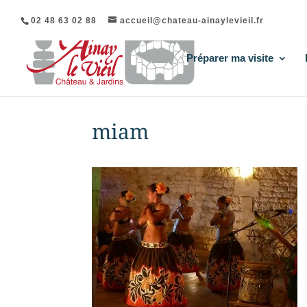
02 48 63 02 88
accueil@chateau-ainaylevieil.fr
Préparer ma visite
miam