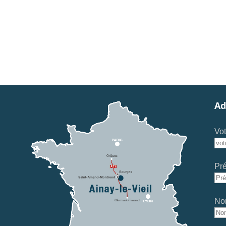
Ad
Vot
Pr
No