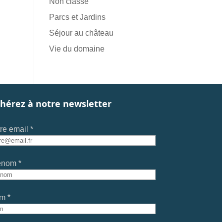
Non classé
Parcs et Jardins
Séjour au château
Vie du domaine
hérez à notre newsletter
re email *
énom *
m *