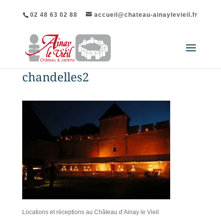
02 48 63 02 88
accueil@chateau-ainaylevieil.fr
chandelles2
Locations et réceptions au Château d’Ainay le Vieil