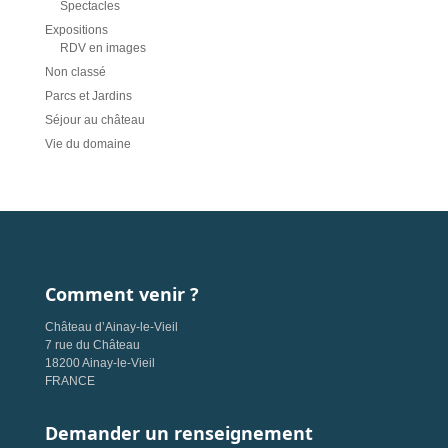
Spectacles
Expositions
RDV en images
Non classé
Parcs et Jardins
Séjour au château
Vie du domaine
Comment venir ?
Château d’Ainay-le-Vieil
7 rue du Château
18200 Ainay-le-Vieil
FRANCE
Demander un renseignement