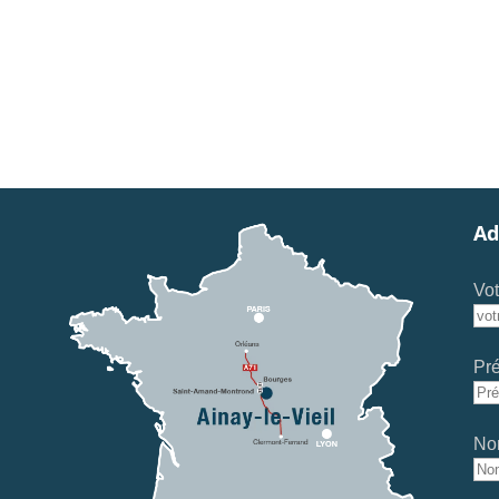
Ad
Vot
Pr
No