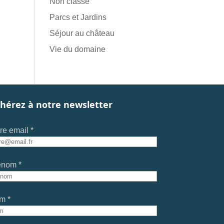
Non classé
Parcs et Jardins
Séjour au château
Vie du domaine
hérez à notre newsletter
re email *
énom *
m *