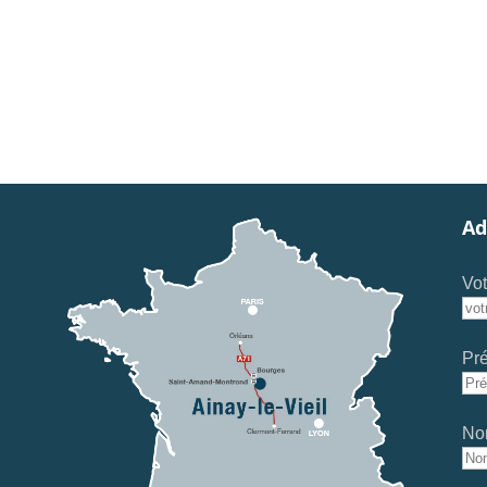
Ad
Vot
Pr
No