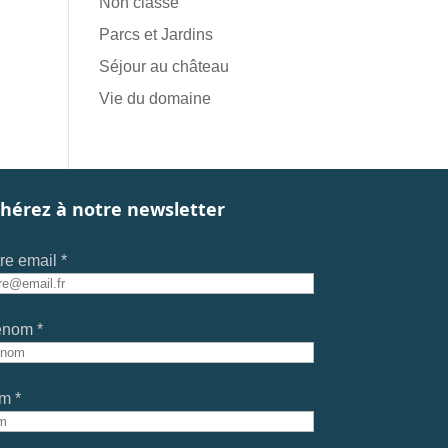
Non classé
Parcs et Jardins
Séjour au château
Vie du domaine
hérez à notre newsletter
re email *
énom *
m *