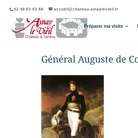
02 48 63 02 88
accueil@chateau-ainaylevieil.fr
Préparer ma visite
Général Auguste de Co