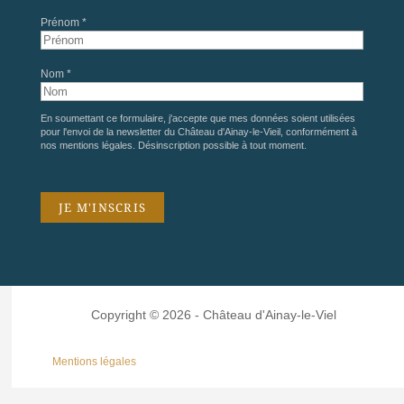
Prénom *
Nom *
En soumettant ce formulaire, j'accepte que mes données soient utilisées
pour l'envoi de la newsletter du Château d'Ainay-le-Vieil, conformément à
nos
mentions légales
. Désinscription possible à tout moment.
Copyright © 2026 - Château d'Ainay-le-Viel
Mentions légales