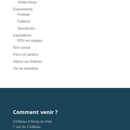
Visiter Ainay
Évènements
Festival
Folklore
Spectacles
Expositions
RDV en images
Non classé
Parcs et Jardins
Séjour au château
Vie du domaine
Comment venir ?
Château d’Ainay-le-Vieil
7 rue du Château