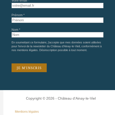
Votre email *
Prénom *
Nom *
En soumettant ce formulaire, j'accepte que mes données soient utilisées
pour l'envoi de la newsletter du Château d'Ainay-le-Vieil, conformément à
nos
mentions légales
. Désinscription possible à tout moment.
Copyright © 2026 - Château d'Ainay-le-Viel
Mentions légales