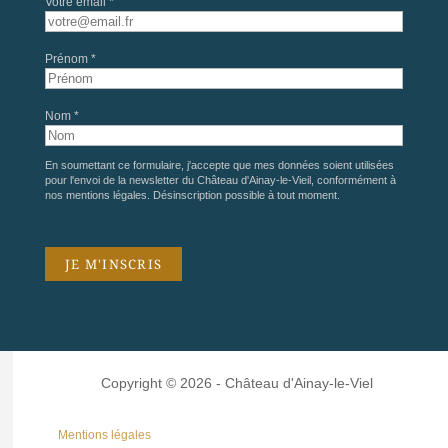
Votre email *
Prénom *
Nom *
En soumettant ce formulaire, j'accepte que mes données soient utilisées
pour l'envoi de la newsletter du Château d'Ainay-le-Vieil, conformément à
nos
mentions légales
. Désinscription possible à tout moment.
Copyright © 2026 - Château d'Ainay-le-Viel
Mentions légales