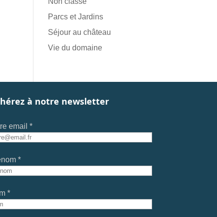
Non classé
Parcs et Jardins
Séjour au château
Vie du domaine
hérez à notre newsletter
re email *
énom *
m *