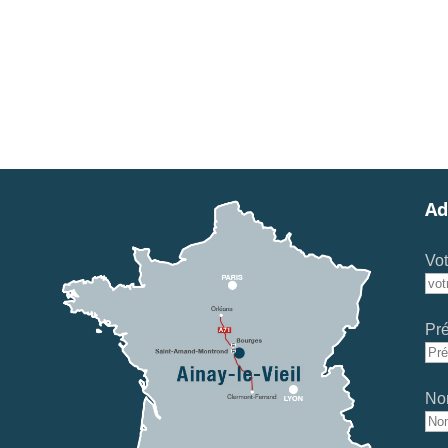
Ad
Vot
Pr
No