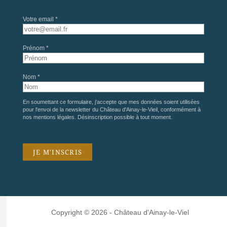
Votre email *
Prénom *
Nom *
En soumettant ce formulaire, j'accepte que mes données soient utilisées
pour l'envoi de la newsletter du Château d'Ainay-le-Vieil, conformément à
nos
mentions légales
. Désinscription possible à tout moment.
Copyright © 2026 - Château d'Ainay-le-Viel