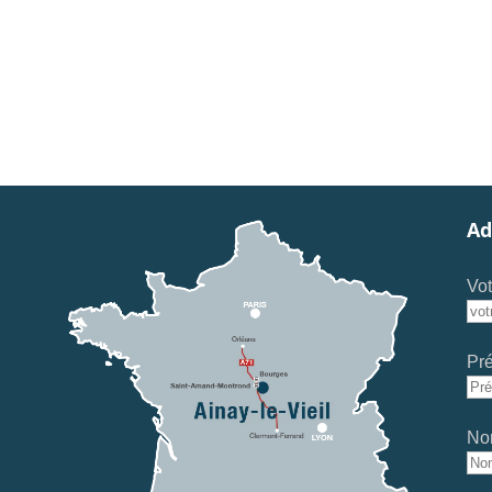
Ad
Vot
Pr
No