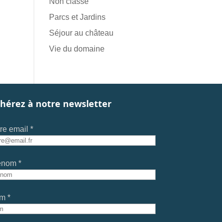
Non classé
Parcs et Jardins
Séjour au château
Vie du domaine
hérez à notre newsletter
re email *
énom *
m *