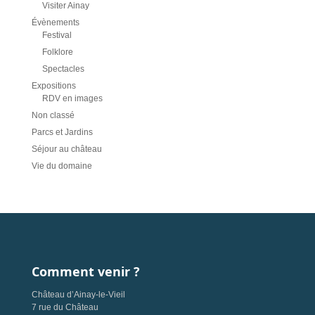
Visiter Ainay
Évènements
Festival
Folklore
Spectacles
Expositions
RDV en images
Non classé
Parcs et Jardins
Séjour au château
Vie du domaine
Comment venir ?
Château d’Ainay-le-Vieil
7 rue du Château