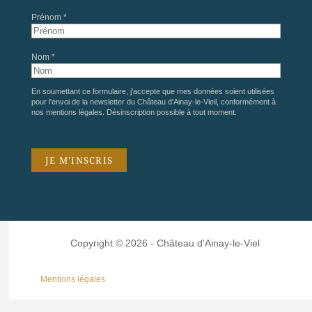
Prénom *
Nom *
En soumettant ce formulaire, j'accepte que mes données soient utilisées
pour l'envoi de la newsletter du Château d'Ainay-le-Vieil, conformément à
nos
mentions légales
. Désinscription possible à tout moment.
Copyright © 2026 - Château d'Ainay-le-Viel
Mentions légales