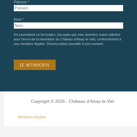
Prénom *
Nom *
En soumettant ce formulaire, j'accepte que mes données soient utilisées
pour l'envoi de la newsletter du Château d'Ainay-le-Vieil, conformément à
nos
mentions légales
. Désinscription possible à tout moment.
Copyright © 2026 - Château d'Ainay-le-Viel
Mentions légales