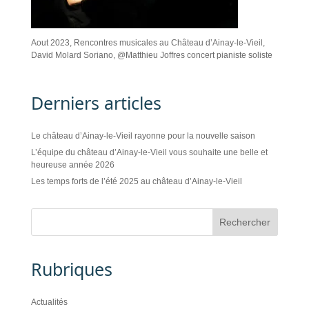
Aout 2023, Rencontres musicales au Château d’Ainay-le-Vieil,
David Molard Soriano, @Matthieu Joffres concert pianiste soliste
Derniers articles
Le château d’Ainay-le-Vieil rayonne pour la nouvelle saison
L’équipe du château d’Ainay-le-Vieil vous souhaite une belle et
heureuse année 2026
Les temps forts de l’été 2025 au château d’Ainay-le-Vieil
Rubriques
Actualités