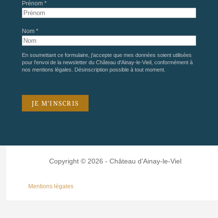
Prénom *
Nom *
En soumettant ce formulaire, j'accepte que mes données soient utilisées
pour l'envoi de la newsletter du Château d'Ainay-le-Vieil, conformément à
nos
mentions légales
. Désinscription possible à tout moment.
Copyright © 2026 - Château d'Ainay-le-Viel
Mentions légales