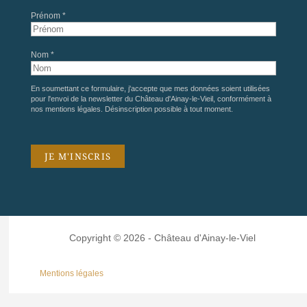
Prénom *
Nom *
En soumettant ce formulaire, j'accepte que mes données soient utilisées
pour l'envoi de la newsletter du Château d'Ainay-le-Vieil, conformément à
nos
mentions légales
. Désinscription possible à tout moment.
Copyright © 2026 - Château d'Ainay-le-Viel
Mentions légales