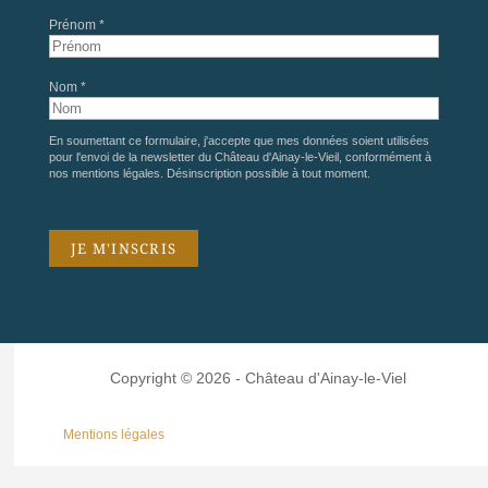
Prénom *
Nom *
En soumettant ce formulaire, j'accepte que mes données soient utilisées
pour l'envoi de la newsletter du Château d'Ainay-le-Vieil, conformément à
nos
mentions légales
. Désinscription possible à tout moment.
Copyright © 2026 - Château d'Ainay-le-Viel
Mentions légales