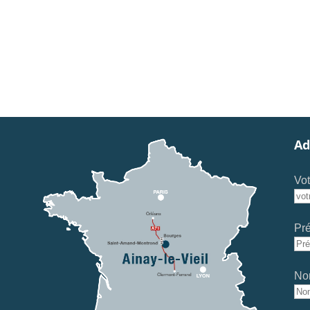
Ad
Vot
Pr
No