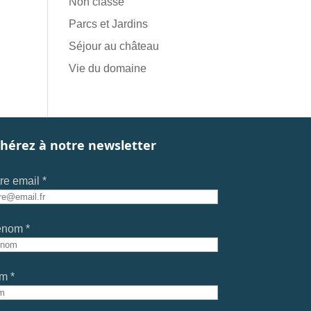
Non classé
Parcs et Jardins
Séjour au château
Vie du domaine
hérez à notre newsletter
re email *
énom *
m *