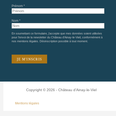
Prénom *
Nom *
En soumettant ce formulaire, j'accepte que mes données soient utilisées
pour l'envoi de la newsletter du Château d'Ainay-le-Vieil, conformément à
nos
mentions légales
. Désinscription possible à tout moment.
Copyright © 2026 - Château d'Ainay-le-Viel
Mentions légales