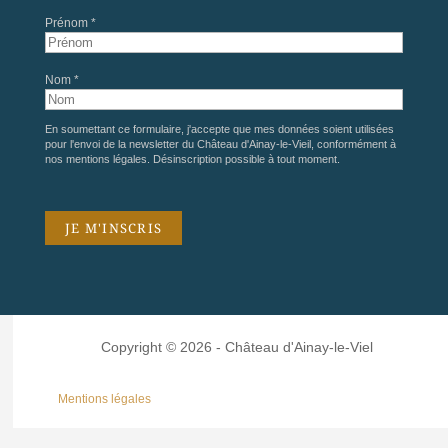
Prénom *
Nom *
En soumettant ce formulaire, j'accepte que mes données soient utilisées
pour l'envoi de la newsletter du Château d'Ainay-le-Vieil, conformément à
nos
mentions légales
. Désinscription possible à tout moment.
Copyright © 2026 - Château d'Ainay-le-Viel
Mentions légales