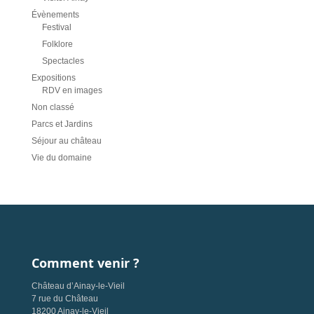
Évènements
Festival
Folklore
Spectacles
Expositions
RDV en images
Non classé
Parcs et Jardins
Séjour au château
Vie du domaine
Comment venir ?
Château d’Ainay-le-Vieil
7 rue du Château
18200 Ainay-le-Vieil